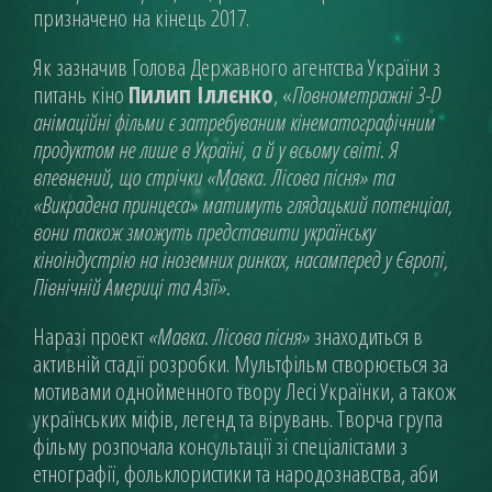
призначено на кінець 2017.
Як зазначив Голова Державного агентства України з
питань кіно
Пилип Іллєнко
, «
Повнометражні 3-D
анімаційні фільми є затребуваним кінематографічним
продуктом не лише в Україні, а й у всьому світі. Я
впевнений, що стрічки «Мавка. Лісова пісня» та
«Викрадена принцеса» матимуть глядацький потенціал,
вони також зможуть представити українську
кіноіндустрію на іноземних ринках, насамперед у Європі,
Північній Америці та Азії».
Наразі проект
«Мавка. Лісова пісня»
знаходиться в
активній стадії розробки. Мультфільм створюється за
мотивами однойменного твору Лесі Українки, а також
українських міфів, легенд та вірувань. Творча група
фільму розпочала консультації зі спеціалістами з
етнографії, фольклористики та народознавства, аби