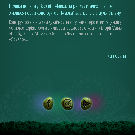
Велика новина у Всесвіті Мавки: на ринку дитячих іграшок
з’явився новий конструктор “Мавка” за ліцензією мультфільму
Конструктор з яскравим дизайном та фігурками героїв, випущений у
чотирьох серіях, кожна з яких розповідає свою частину історії Мавки -
«Пробудження Мавки», «Зустріч із Лукашем», «Українська хата»,
«Ярмарок».
Усі новини