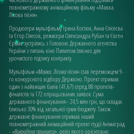
повнометражному анімаційному фільму «Мавка.
Лісова пісня».
Продюсери мультфільму Ірина Костюк, Анна Єлісеєва
та Єгор Олесов, режисери Олександра Рубан та Євген
Єрмак зустрілись з Головою Державного агентства
України з питань кіно Пилипом Іллєнко для
урочистого підпису контракту.
Мультфільм
«Мавка. Лісова пісня»
став переможцем 9-
го конкурсного відбору Держкіно. Проект отримав
один з найвищих балів (41,67) серед 88 проектів-
фіналістів та 172 опрацьованих заявок. Сума
державного фінансування– 24,5 млн грн, що складає
близько 30% від загальної суми бюджету. Також
державне фінансування отримав інший
повнометражний анімаційний проект студії Анімаград
-
«Викрадена принцеса»
, реліз якого орієнтовно