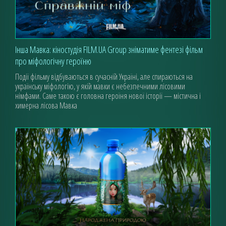
Інша Мавка: кіноcтудія FILM.UA Group зніматиме фентезі фільм
про міфологічну героїню
Події фільму відбуваються в сучасній Україні, але спираються на
українську міфологію, у якій мавки є небезпечними лісовими
німфами. Саме такою є головна героїня нової історії — містична і
химерна лісова Мавка