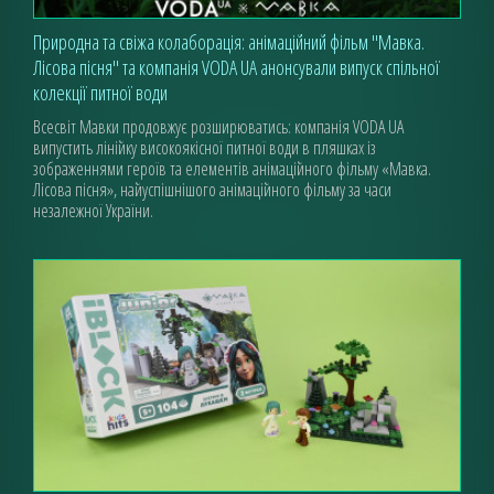
Природна та свіжа колаборація: анімаційний фільм "Мавка.
Лісова пісня" та компанія VODA UA анонсували випуск спільної
колекції питної води
Всесвіт Мавки продовжує розширюватись: компанія VODA UA
випустить лінійку високоякісної питної води в пляшках із
зображеннями героїв та елементів анімаційного фільму «Мавка.
Лісова пісня», найуспішнішого анімаційного фільму за часи
незалежної України.