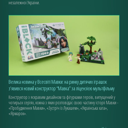
незалежної України.
Велика новина у Всесвіті Мавки: на ринку дитячих іграшок
з’явився новий конструктор “Мавка” за ліцензією мультфільму
Конструктор з яскравим дизайном та фігурками героїв, випущений у
чотирьох серіях, кожна з яких розповідає свою частину історії Мавки -
«Пробудження Мавки», «Зустріч із Лукашем», «Українська хата»,
«Ярмарок».