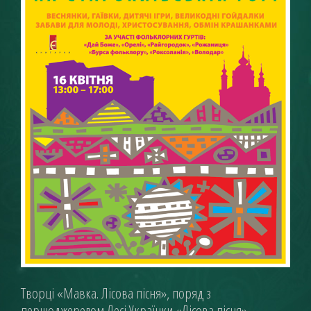
Творці «Мавка. Лісова пісня», поряд з
першоджерелом Лесі Українки «Лісова пісня»,