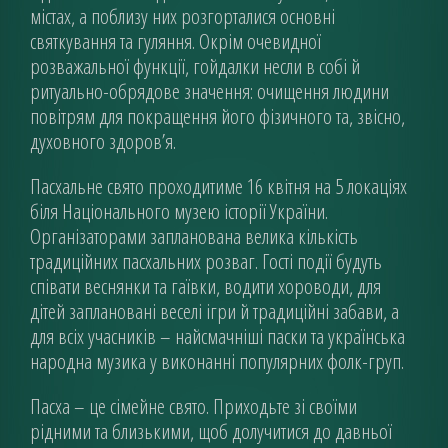
містах, а поблизу них розгорталися основні
святкування та гуляння. Окрім очевидної
розважальної функції, гойдалки несли в собі й
ритуально-обрядове значення: очищення людини
повітрям для покращення його фізичного та, звісно,
духовного здоров’я.
Пасхальне свято проходитиме 16 квітня на 5 локаціях
біля Національного музею історії України.
Організаторами запланована велика кількість
традиційних пасхальних розваг. Гості події будуть
співати веснянки та гаївки, водити хороводи, для
дітей заплановані веселі ігри й традиційні забави, а
для всіх учасників – найсмачніші паски та українська
народна музика у виконанні популярних фолк-груп.
Пасха – це сімейне свято. Приходьте зі своїми
рідними та близькими, щоб долучитися до давньої