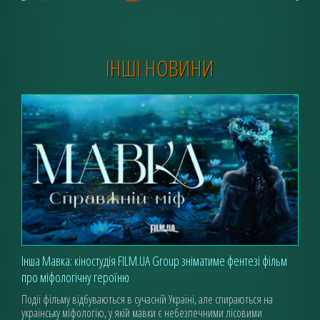
ІНШІ НОВИНИ
Інша Мавка: кіноcтудія FILM.UA Group зніматиме фентезі фільм
про міфологічну героїню
Події фільму відбуваються в сучасній Україні, але спираються на
українську міфологію, у якій мавки є небезпечними лісовими