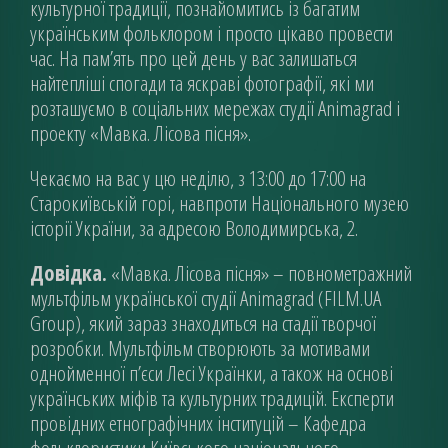
культурної традиції, познайомитись із багатим
українським фольклором і просто цікаво провести
час. На пам’ять про цей день у вас залишаться
найтепліші спогади та яскраві фотографії, які ми
розташуємо в соціальних мережах студії Animagrad і
проекту «Мавка. Лісова пісня».
Чекаємо на вас у цю неділю, з 13:00 до 17:00 на
Старокиївській горі, навпроти Національного музею
історії України, за адресою Володимирська, 2.
Довідка.
«Мавка. Лісова пісня» – повнометражний
мультфільм української студії Animagrad (FILM.UA
Group), який зараз знаходиться на стадії творчої
розробки. Мультфільм створюють за мотивами
однойменної п’єси Лесі Українки, а також на основі
українських міфів та культурних традицій. Експерти
провідних етнографічних інституцій – Кафедра