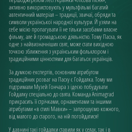
активно використовують у мультфільмі багатий
автентичний матеріал – традиції, звичаї, обряди та
символи української народної культури. Й узяли на
себе місію пропагувати її не тільки засобами власне
фільму, але й громадською діяльністю. Тому Пасха, як
одне з найвизначніших свят, може стати вихідною
точкою зближення з українським фольклором і
традиційними цінностями для багатьох українців.
За думкою експертів, основним атрибутом
традиційних розваг на Пасху є Гойдалка. Тому ми
підтримали Музей Гончара з ідеєю побудувати
Гойдалку спеціально до свята. Команда Animagrad
прикрасить її стрічками, орнаментами та іншими
атрибутами «в стилі Мавки» – запрошуємо кожного,
від малого до старого, на ній погойдатися!
У давнині такі гойдалки ставили як у селах, так і в