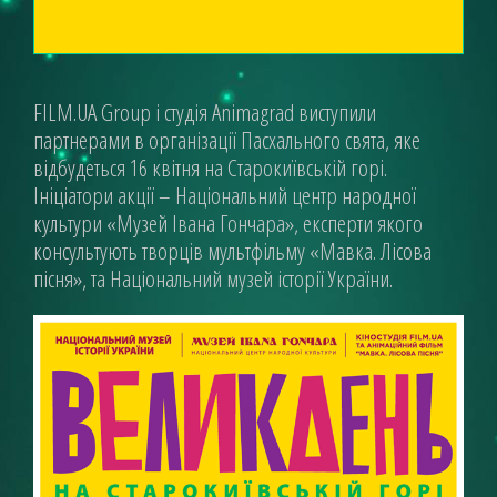
FILM.UA Group і студія Animagrad виступили
партнерами в організації Пасхального свята, яке
відбудеться 16 квітня на Старокиївській горі.
Ініціатори акції – Національний центр народної
культури «Музей Івана Гончара», експерти якого
консультують творців мультфільму «Мавка. Лісова
пісня», та Національний музей історії України.