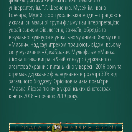
фольклористики Київського національного
університету ім. Т.Г. Шевченка, Музей ім. Івана
Гончара, Музей історії української моди – працюють
у складі знімальної групи фільму над інтерпретацією
українських міфів, легенд, звичаїв, обрядів та
візуальної культури в унікальному анімаційному світі
«Мавки». Над саундтреком працюють відомі всьому
світу музиканти «ДахаБраха». Мультфільм «Мавка.
Лісова пісня» виграла 9-ий конкурс Державного
агентства України з питань кіно у вересні 2016 року та
отримав державне фінансування в розмірі 30% від
загального бюджету. Орієнтовна дата прем’єри
«Мавка. Лісова пісня» в українських кінотеатрах –
кінець 2018 – початок 2019 року.