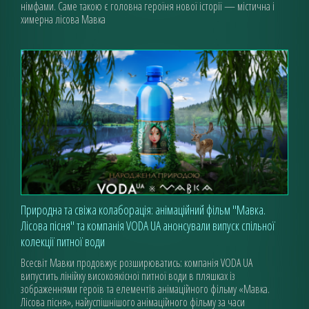
німфами. Саме такою є головна героїня нової історії — містична і
химерна лісова Мавка
Природна та свіжа колаборація: анімаційний фільм "Мавка.
Лісова пісня" та компанія VODA UA анонсували випуск спільної
колекції питної води
Всесвіт Мавки продовжує розширюватись: компанія VODA UA
випустить лінійку високоякісної питної води в пляшках із
зображеннями героїв та елементів анімаційного фільму «Мавка.
Лісова пісня», найуспішнішого анімаційного фільму за часи