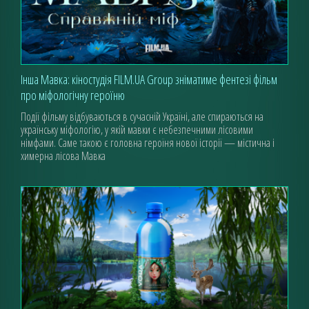
Інша Мавка: кіноcтудія FILM.UA Group зніматиме фентезі фільм
про міфологічну героїню
Події фільму відбуваються в сучасній Україні, але спираються на
українську міфологію, у якій мавки є небезпечними лісовими
німфами. Саме такою є головна героїня нової історії — містична і
химерна лісова Мавка