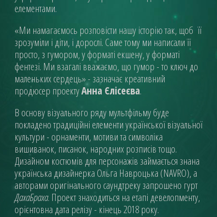
елементами.
«
Ми намагаємось розповісти нашу історію так, щоб її
зрозуміли і діти, і дорослі. Саме тому ми написали її
просто, з гумором, у форматі екшену, у форматі
фентезі. Ми взагалі вважаємо, що гумор - то ключ до
маленьких сердець» - зазначає креативний
продюсер проекту
Анна Єлісеєва
.
В основу візуального ряду мультфільму буде
покладено традиційні елементи української візуальної
культури - орнаменти, мотиви та символіка
вишиванок, писанок, народних розписів тощо.
Дизайном костюмів для персонажів займається знана
українська дизайнерка Ольга Навроцька (NAVRO), а
авторами оригінального саундтреку запрошено гурт
ДахаБраха
. Проект знаходиться на етапі девелопменту,
орієнтовна дата релізу - кінець 2018 року.