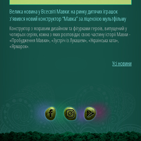
Велика новина у Всесвіті Мавки: на ринку дитячих іграшок
з’явився новий конструктор “Мавка” за ліцензією мультфільму
Конструктор з яскравим дизайном та фігурками героїв, випущений у
чотирьох серіях, кожна з яких розповідає свою частину історії Мавки -
«Пробудження Мавки», «Зустріч із Лукашем», «Українська хата»,
«Ярмарок».
Усі новини