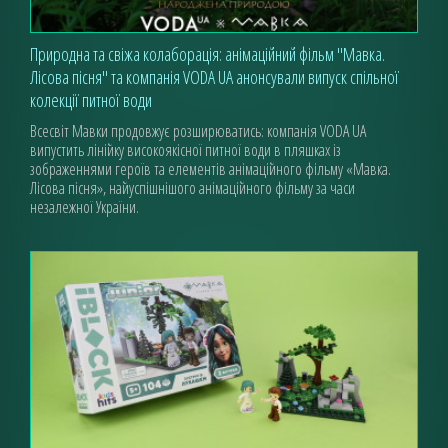
Природна та свіжа колаборація: анімаційний фільм "Мавка.
Лісова пісня" та компанія VODA UA анонсували випуск спільної
колекції питної води
Всесвіт Мавки продовжує розширюватись: компанія VODA UA
випустить лінійку високоякісної питної води в пляшках із
зображеннями героїв та елементів анімаційного фільму «Мавка.
Лісова пісня», найуспішнішого анімаційного фільму за часи
незалежної України.