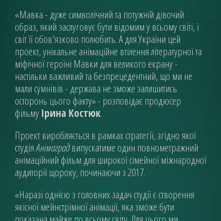
«Мавка - дуже символічний та потужній дівочий
образ, який заслуговує бути відомим у всьому світі, і
світ її обов'язково полюбить. А для України цей
проект, унікальне анімаційне втілення літературної та
міфічної героїні Мавки для великого екрану -
настільки важливий та безпрецедентний, що ми не
мали сумнівів - держава не зможе залишитись
осторонь цього факту» - розповідає продюсер
фільму
Ірина Костюк
.
Проект виробляється в рамках стратегії, згідно якої
студія
Анімаград
випускатиме один повнометражний
анімаційний фільм для широкої сімейної міжнародної
аудиторії щороку, починаючи з 2017.
«Наразі однією з головних задач студії є створення
якісної мейнстрімної анімації, яка зможе бути
показана майже по всьому світу. Для цього ми