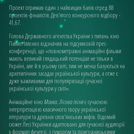
Проект отримав один з найвищих балів серед 88
проектів-фіналістів Дев’ятого конкурсного відбору -
41,67.
Голова Державного агентства України з питань кіно
Пилип Іллєнко відзначив на підсумковій прес-
конференції, що «повнометражні анімаційні фільми
мають великий глядацький потенціал не тільки в
Україні, але й в усьому світі, тим не менш базуються на
архетипічних засадах української культури, а отже є
дуже важливими для популяризації сучасної
української культури у світі».
Анімаційне кіно
Мавка. Лісова пісня
є сучасною
інтерпретацією класичного твору української
літератури та древніх слов'янських міфів. Відомий
сюжет Лесі Українки адаптовано для сучасної аудиторії
у форматі фентезі, з гумором та пригодницькими