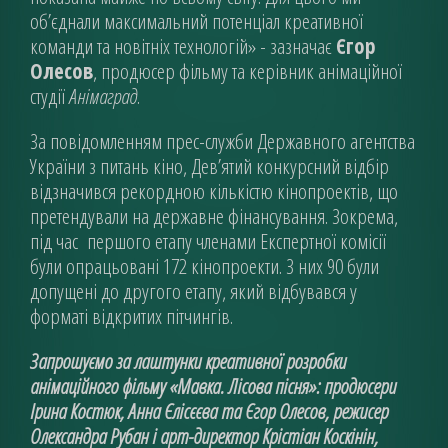
об’єднали максимальний потенціал креативної
команди та новітніх технологій» - зазначає
Єгор
Олесов
, продюсер фільму та керівник анімаційної
студії
Анімаград
.
За повідомленням прес-служби Державного агентства
України з питань кіно, Дев’ятий конкурсний відбір
відзначився рекордною кількістю кінопроектів, що
претендували на державне фінансування. Зокрема,
під час першого етапу членами Експертної комісії
були опрацьовані 172 кінопроекти. З них 90 були
допущені до другого етапу, який відбувався у
форматі відкритих пітчингів.
Запрошуємо за лаштунки креативної розробки
анімаційного фільму «Мавка. Лісова пісня»: продюсери
Ірина Костюк, Анна Єлісєєва та Єгор Олесов, режисер
Олександра Рубан і арт-директор Крістіан Коскінін,